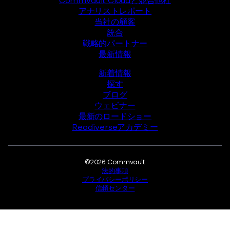
Commvault Cloudと競合他社
アナリストレポート
当社の顧客
統合
戦略的パートナー
最新情報
新着情報
探す
ブログ
ウェビナー
最新のロードショー
Readiverseアカデミー
法的事項
©2026 Commvault
法的事項
プライバシーポリシー
信頼センター