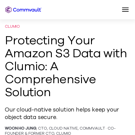
Togg
Commvault JP
Skip to content
CLUMIO
Protecting Your
Amazon S3 Data with
Clumio: A
Comprehensive
Solution
Our cloud-native solution helps keep your
object data secure.
WOON HO JUNG
, CTO, CLOUD NATIVE, COMMVAULT · CO-
FOUNDER & FORMER CTO, CLUMIO