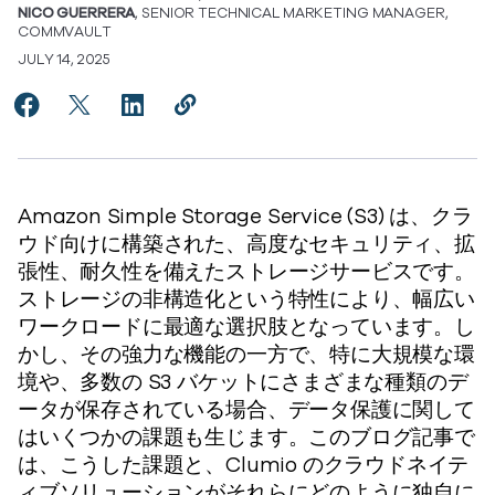
NICO GUERRERA
, SENIOR TECHNICAL MARKETING MANAGER,
COMMVAULT
JULY 14, 2025
Share Protecting Your Amazon S3 Data with Clumio: 
Share Protecting Your Amazon S3 Data with Clu
Share Protecting Your Amazon S3 Data wit
Copy Protecting Your Amazon S3 Dat
https://www.commvault.co.jp/blo
Amazon Simple Storage Service (S3) は、クラ
ウド向けに構築された、高度なセキュリティ、拡
張性、耐久性を備えたストレージサービスです。
ストレージの非構造化という特性により、幅広い
ワークロードに最適な選択肢となっています。し
かし、その強力な機能の一方で、特に大規模な環
境や、多数の S3 バケットにさまざまな種類のデ
ータが保存されている場合、データ保護に関して
はいくつかの課題も生じます。このブログ記事で
は、こうした課題と、Clumio のクラウドネイテ
ィブソリューションがそれらにどのように独自に