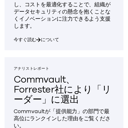
し、コストを最適化することで、組織が
データセキュリティの懸念を抱くことな
くイノベーションに注力できるよう支援
します。
Clumio
を活用したAWSワークロードのサイバー
今すぐ読む
について
アナリストレポート
Commvault、
Forrester社により「リ
ーダー」に選出
Commvaultが「提供能力」の部門で最
高位にランクインした理由をご覧くださ
い。