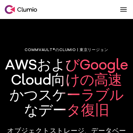
Togg
Skip to content
Commvault傘下のClumio
COMMVAULT®のCLUMIO | 東京リージョン
AWSおよびGoogle
Cloud向けの高速
かつスケーラブル
なデータ復旧
オブジェクトストレージ、データベー