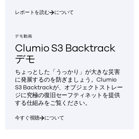
Forrester
による Commvault の「リーダー」
レポートを読む
について
デモ動画
Clumio S3 Backtrack
デモ
ちょっとした「うっかり」が大きな災害
に発展するのを防ぎましょう。Clumio
S3 Backtrackが、オブジェクトストレー
ジに究極の復旧セーフティネットを提供
する仕組みをご覧ください。
Clumio S3 Backtrack デモ
今すぐ視聴
について