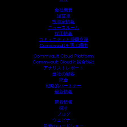
フッター
会社概要
経営陣
投資家情報
ニュースルーム
採用情報
コミュニティと帰属意識
Commvaultを選ぶ理由
Commvault Cloud Platform
Commvault Cloudと競合他社
アナリストレポート
当社の顧客
統合
戦略的パートナー
最新情報
新着情報
探す
ブログ
ウェビナー
最新のロードショー