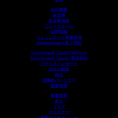
フッター
会社
会社概要
経営陣
投資家情報
ニュースルーム
採用情報
コミュニティと帰属意識
Commvaultを選ぶ理由
Commvault Cloud Platform
Commvault Cloudと競合他社
アナリストレポート
当社の顧客
統合
戦略的パートナー
最新情報
新着情報
探す
ブログ
ウェビナー
最新のロードショー