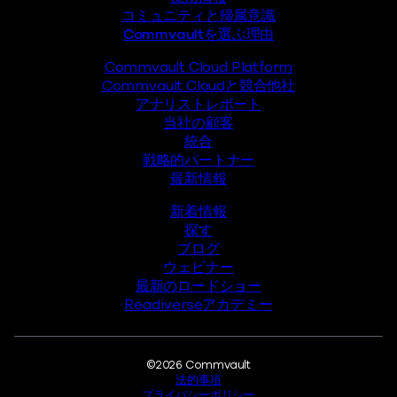
コミュニティと帰属意識
Commvaultを選ぶ理由
Commvault Cloud Platform
Commvault Cloudと競合他社
アナリストレポート
当社の顧客
統合
戦略的パートナー
最新情報
新着情報
探す
ブログ
ウェビナー
最新のロードショー
Readiverseアカデミー
法的事項
©2026 Commvault
法的事項
プライバシーポリシー