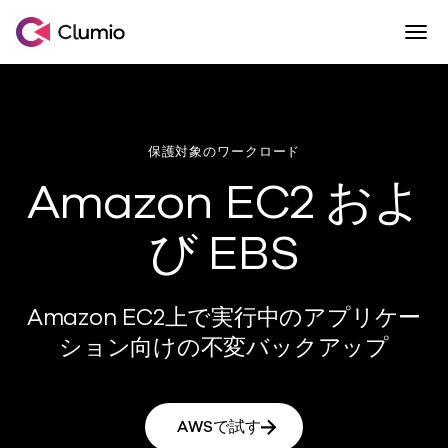
Togg
Skip to content
Commvault傘下のClumio
保護対象のワークロード
Amazon EC2 およ
び EBS
Amazon EC2上で実行中のアプリケー
ション向けの不変バックアップ
AWSで試す