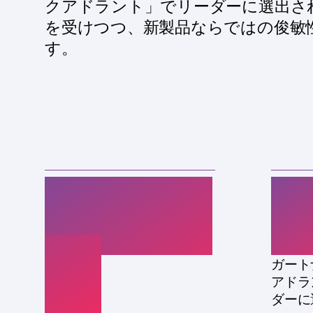
クアドラント」でリーダーに選出さ
を受けつつ、新製品ならではの俊敏
す
。
10万以
1
上
ガート
アドラ
ダーに