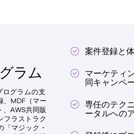
案件登録と体
グラム
マーケティン
同キャンペ
ープログラムの支
、MDF（マー
専任のテク
、AWS共同販
ータルへの
ンフラストラク
の「マジック・