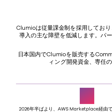
Clumioは従量課金制を採用して
導入の主な障壁を低減します。パ
日本国内でClumioを販売するCom
ィング開発資金、専任
円
2026年半ばより、AWS Marketplace