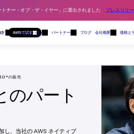
ジ・パートナー・オブ・ザ・イヤー」に選出されました
プレスリリー
Skip to content
ライマリ
作
ン
AWSで試す
ード
ソリューション
パートナー
ブログ
会社概要
価格と
ワークロードメニュー
ソリューションメニュー
パートナーとメニュー
会社概
MIO™の販売
tとのパート
参加し、当社の AWS ネイティブ