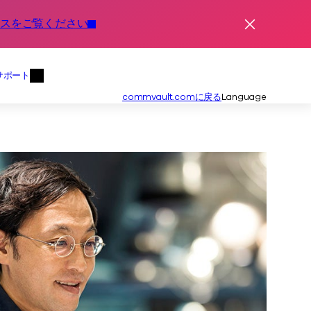
スをご覧ください
Dismiss Ale
サポート
要メニュー
価格とメニュー
セカンダリ
commvault.comに戻る
Language